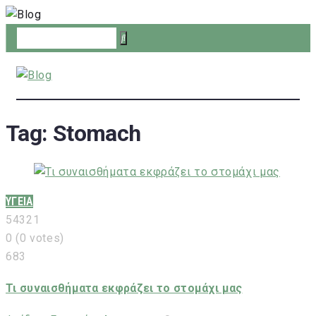
Skip
to
content
Tag:
Stomach
ΥΓΕΙΑ
5
4
3
2
1
0
(
0 votes
)
683
Τι συναισθήματα εκφράζει το στομάχι μας