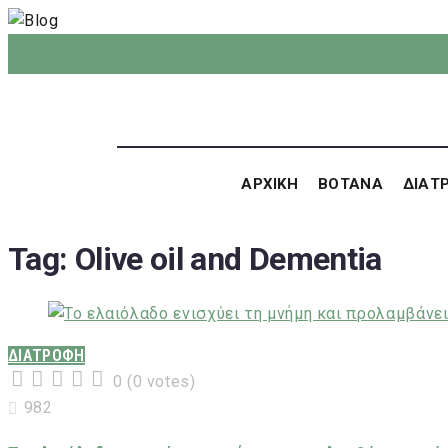
ΑΡΧΙΚΗ
ΒΟΤΑΝΑ
ΔΙΑΤ
Tag:
Olive oil and Dementia
ΔΙΑΤΡΟΦΗ
0
(
0 votes
)
1
2
3
4
5
982