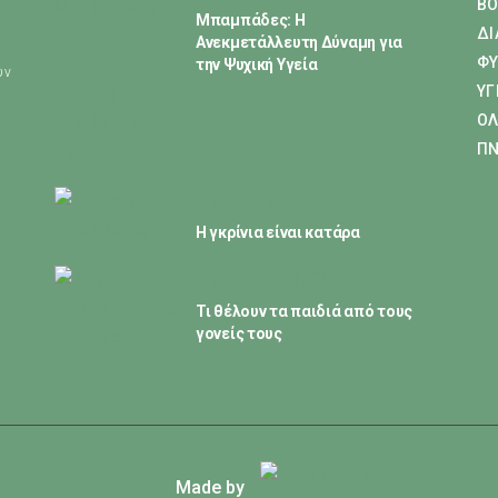
ΒΟ
Μπαμπάδες: Η
ΔΙ
Ανεκμετάλλευτη Δύναμη για
ΦΥ
την Ψυχική Υγεία
ύν
ΥΓ
ΟΛ
ΠΝ
February 23, 2026
Η γκρίνια είναι κατάρα
February 21, 2026
Τι θέλουν τα παιδιά από τους
γονείς τους
Made by