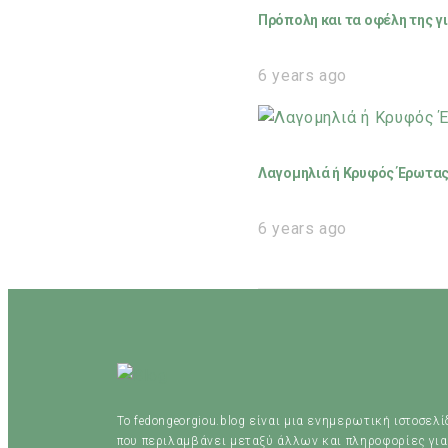
Πρόπολη και τα οφέλη της γι
6 years ago
Λαγομηλιά ή Κρυφός Έρωτας 
6 years ago
Το fedongeorgiou.blog είναι μια ενημερωτική ιστοσελ
που περιλαμβάνει μεταξύ άλλων και πληροφορίες για