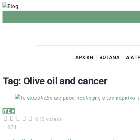
ΑΡΧΙΚΗ
ΒΟΤΑΝΑ
ΔΙΑΤ
Tag:
Olive oil and cancer
ΥΓΕΙΑ
0
(
0 votes
)
1
2
3
4
5
874