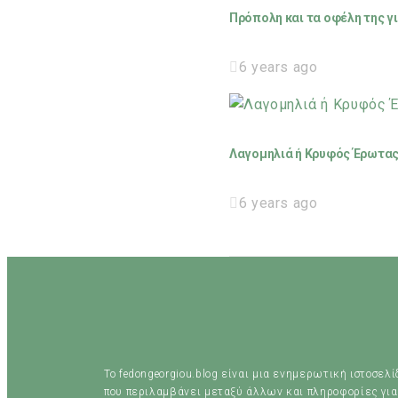
Πρόπολη και τα οφέλη της γι
6 years ago
Λαγομηλιά ή Κρυφός Έρωτας 
6 years ago
Το fedongeorgiou.blog είναι μια ενημερωτική ιστοσελ
που περιλαμβάνει μεταξύ άλλων και πληροφορίες για