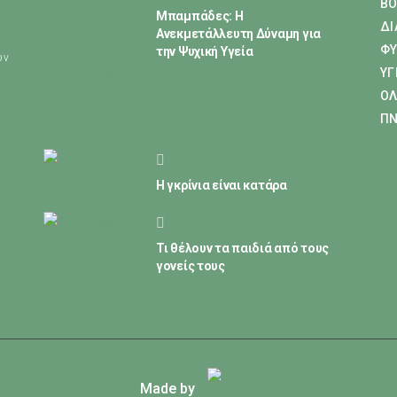
ΒΟ
Μπαμπάδες: Η
ΔΙ
Ανεκμετάλλευτη Δύναμη για
ΦΥ
την Ψυχική Υγεία
ύν
ΥΓ
ΟΛ
ΠΝ
February 23, 2026
Η γκρίνια είναι κατάρα
February 21, 2026
Τι θέλουν τα παιδιά από τους
γονείς τους
Made by