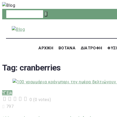
Skip
to
content
ΑΡΧΙΚΗ
ΒΟΤΑΝΑ
ΔΙΑΤΡΟΦΗ
ΦΥΣΙ
Tag:
cranberries
ΥΓΕΙΑ
0
(
0 votes
)
1
2
3
4
5
797