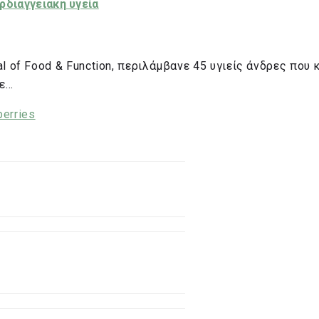
ρδιαγγειακή υγεία
l of Food & Function, περιλάμβανε 45 υγιείς άνδρες πο
σε…
berries