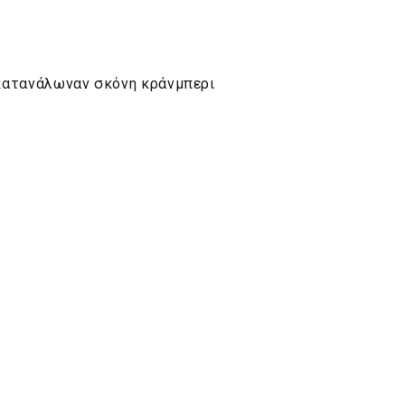
υ κατανάλωναν σκόνη κράνμπερι