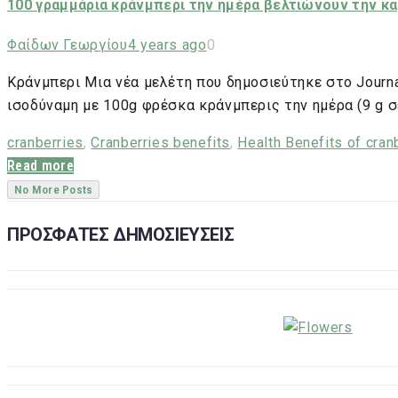
100 γραμμάρια κράνμπερι την ημέρα βελτιώνουν την κα
Φαίδων Γεωργίου
4 years ago
0
Κράνμπερι Μια νέα μελέτη που δημοσιεύτηκε στο Journa
ισοδύναμη με 100g φρέσκα κράνμπερις την ημέρα (9 g 
cranberries
,
Cranberries benefits
,
Health Benefits of cran
Read more
No More Posts
ΠΡΟΣΦΑΤΕΣ ΔΗΜΟΣΙΕΥΣΕΙΣ