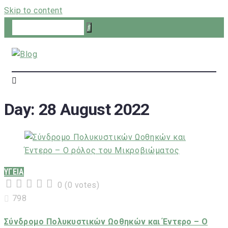
Skip to content
Day:
28 August 2022
ΥΓΕΙΑ
0
(
0 votes
)
1
2
3
4
5
798
Σύνδρομο Πολυκυστικών Ωοθηκών και Έντερο – Ο