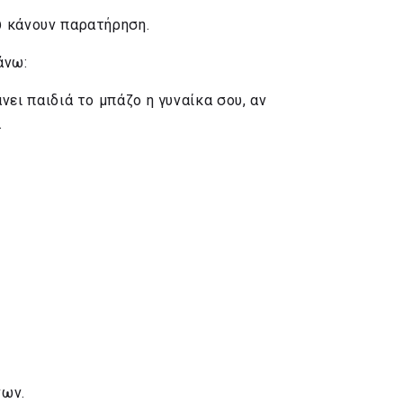
ου κάνουν παρατήρηση.
άνω:
νει παιδιά το μπάζο η γυναίκα σου, αν
.
νων.