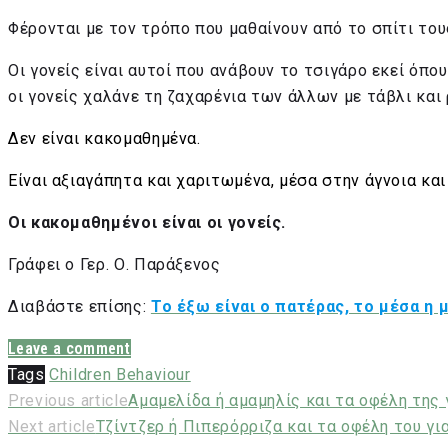
Φέρονται με τον τρόπο που μαθαίνουν από το σπίτι του
Οι γονείς είναι αυτοί που ανάβουν το τσιγάρο εκεί όπο
οι γονείς χαλάνε τη ζαχαρένια των άλλων με τάβλι και 
Δεν είναι κακομαθημένα.
Είναι αξιαγάπητα και χαριτωμένα, μέσα στην άγνοια κα
Οι κακομαθημένοι είναι οι γονείς.
Γράφει ο Γερ. Ο. Παράξενος
Διαβάστε επίσης:
Το έξω είναι ο πατέρας, το μέσα η 
Leave a comment
Tags
Children Behaviour
Post
Previous article
Αμαμελίδα ή αμαμηλίς και τα οφέλη της 
Next article
Τζίντζερ ή Πιπερόρριζα και τα οφέλη του για
navigation