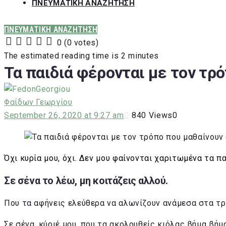
ΠΝΕΥΜΑΤΙΚΗ ΑΝΑΖΗΤΗΣΗ
ΠΝΕΥΜΑΤΙΚΗ ΑΝΑΖΗΤΗΣΗ
0
(
0 votes
)
1
2
3
4
5
The estimated reading time is 2 minutes
Τα παιδιά φέρονται με τον τρό
Φαίδων Γεωργίου
September 26, 2020 at 9:27 am
840
Views
0
Όχι κυρία μου, όχι. Δεν μου φαίνονται χαριτωμένα τα πα
Σε σένα το λέω, μη κοιτάζεις αλλού.
Που τα αφήνεις ελεύθερα να αλωνίζουν ανάμεσα στα τρ
Σε σένα, κύριέ μου, που τα ακολουθείς κιόλας βήμα βήμ