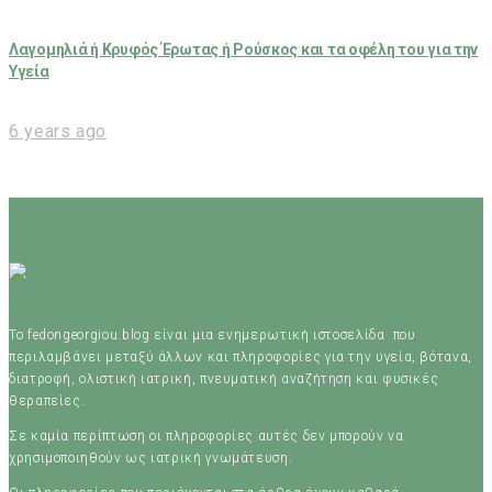
Λαγομηλιά ή Κρυφός Έρωτας ή Ρούσκος και τα οφέλη του για την
Υγεία
6 years ago
Το fedongeorgiou.blog είναι μια ενημερωτική ιστοσελίδα που
περιλαμβάνει μεταξύ άλλων και πληροφορίες για την υγεία, βότανα,
διατροφή, ολιστική ιατρική, πνευματική αναζήτηση και φυσικές
θεραπείες.
Σε καμία περίπτωση οι πληροφορίες αυτές δεν μπορούν να
χρησιμοποιηθούν ως ιατρική γνωμάτευση.