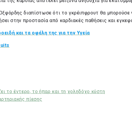
εία της καρδιάς αποτελεί μείζονα ανησυχία για εκατομμύ
 Οξφόρδης διαπίστωσε ότι το γκρέιπφρουτ θα μπορούσε 
ήσει στην προστασία από καρδιακές παθήσεις και εγκεφα
οειδή και τα οφέλη της για την Υγεία
uits
ζει το έντερο, το ήπαρ και τη χοληδόχο κύστη
αρτηριακής πίεσης