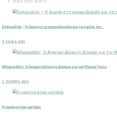
More from Author
Εσπεριδίνη – Η ένωση στα εσπεριδοειδή και τα οφέλη της…
5 years ago
Μπαμπάδες: Η Ανεκμετάλλευτη Δύναμη για την Ψυχική Υγεία
2 months ago
Η γκρίνια είναι κατάρα