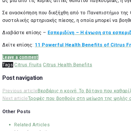
Ως μία από τις κύριες αιτίες θανάτου παγκοσμίως, η υγ
Σε ανασκόπηση που διεξήχθη από το Πανεπιστήμιο της
συστολικής αρτηριακής πίεσης, η οποία μπορεί να βοηθ
Διαβάστε επίσης –
Εσπεριδίνη – Η ένωση στα εσπεριδ
Δείτε επίσης:
11 Powerful Health Benefits of Citrus Fr
Leave a comment
Tags
Citrus Fruits
Citrus Health Benefits
Post navigation
Previous article
Βερβέρις η κοινή: Το βότανο που καθαρί
Next article
Τροφές που βοηθούν στη μείωση της ψηλής 
Other Posts
Related Articles