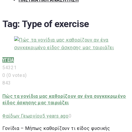
ΠΝΕΥΜΑΤΙΚΗ ΑΝΑΖΗΤΗΣΗ
Tag:
Type of exercise
ΥΓΕΙΑ
5
4
3
2
1
0
(
0 votes
)
843
Πώς τα γονίδια μας καθορίζουν αν ένα συγκεκριμένο
είδος άσκησης μας ταιριάζει
Φαίδων Γεωργίου
5 years ago
0
Γονίδια – Μήπως καθορίζουν τι είδος φυσικής