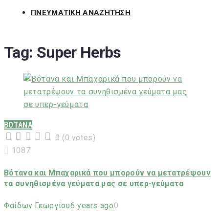
ΠΝΕΥΜΑΤΙΚΗ ΑΝΑΖΗΤΗΣΗ
Tag:
Super Herbs
ΒΟΤΑΝΑ
0
(
0 votes
)
1
2
3
4
5
1087
Βότανα και Μπαχαρικά που μπορούν να μετατρέψουν
τα συνηθισμένα γεύματα μας σε υπερ-γεύματα
Φαίδων Γεωργίου
6 years ago
0