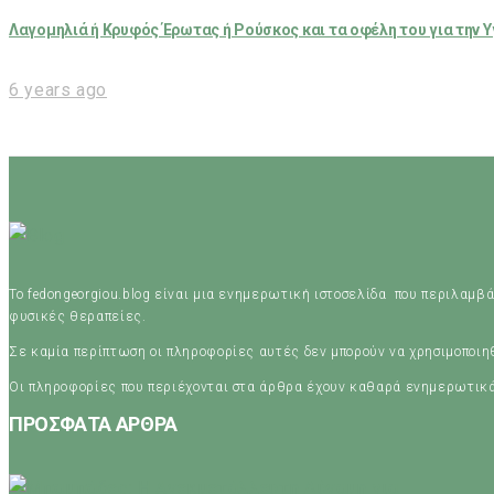
Λαγομηλιά ή Κρυφός Έρωτας ή Ρούσκος και τα οφέλη του για την Υ
6 years ago
Το fedongeorgiou.blog είναι μια ενημερωτική ιστοσελίδα που περιλαμβά
φυσικές θεραπείες.
Σε καμία περίπτωση οι πληροφορίες αυτές δεν μπορούν να χρησιμοποι
Οι πληροφορίες που περιέχονται στα άρθρα έχουν καθαρά ενημερωτικ
ΠΡΟΣΦΑΤΑ ΑΡΘΡΑ