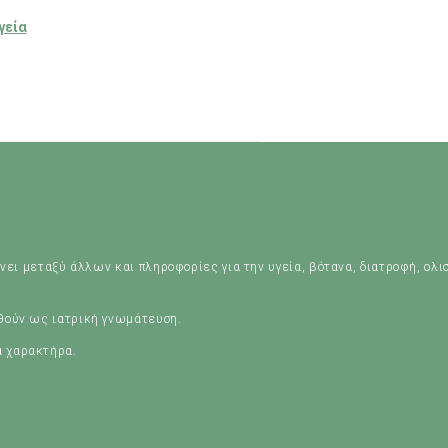
γεία
νει μεταξύ άλλων και πληροφορίες για την υγεία, βότανα, διατροφή, ολι
ηθούν ως ιατρική γνωμάτευση.
ά χαρακτήρα.