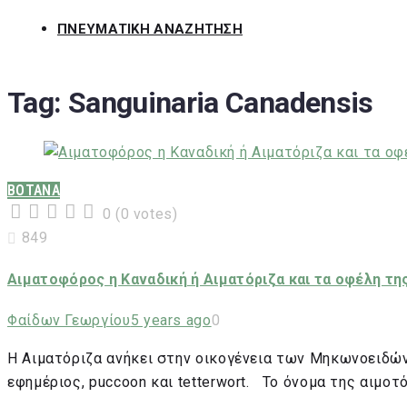
ΠΝΕΥΜΑΤΙΚΗ ΑΝΑΖΗΤΗΣΗ
Tag:
Sanguinaria Canadensis
ΒΟΤΑΝΑ
0
(
0 votes
)
1
2
3
4
5
849
Αιματοφόρος η Καναδική ή Αιματόριζα και τα οφέλη της
Φαίδων Γεωργίου
5 years ago
0
Η Αιματόριζα ανήκει στην οικογένεια των Μηκωνοειδών 
εφημέριος, puccoon και tetterwort. Το όνομα της αιμο