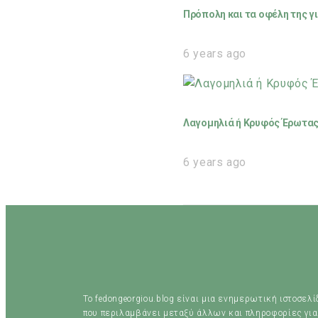
Πρόπολη και τα οφέλη της γι
6 years ago
Λαγομηλιά ή Κρυφός Έρωτας 
6 years ago
Το fedongeorgiou.blog είναι μια ενημερωτική ιστοσελ
που περιλαμβάνει μεταξύ άλλων και πληροφορίες για