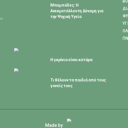
ΒΟ
Μπαμπάδες: Η
ΔΙ
Ανεκμετάλλευτη Δύναμη για
ΦΥ
την Ψυχική Υγεία
ύν
ΥΓ
ΟΛ
ΠΝ
February 23, 2026
Η γκρίνια είναι κατάρα
February 21, 2026
Τι θέλουν τα παιδιά από τους
γονείς τους
Made by