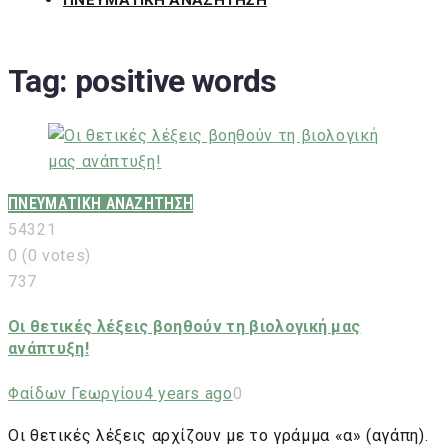
ΠΝΕΥΜΑΤΙΚΗ ΑΝΑΖΗΤΗΣΗ
Tag:
positive words
ΠΝΕΥΜΑΤΙΚΗ ΑΝΑΖΗΤΗΣΗ
5
4
3
2
1
0
(
0 votes
)
737
Οι θετικές λέξεις βοηθούν τη βιολογική μας
ανάπτυξη!
Φαίδων Γεωργίου
4 years ago
0
Οι θετικές λέξεις αρχίζουν με το γράμμα «α» (αγάπη).