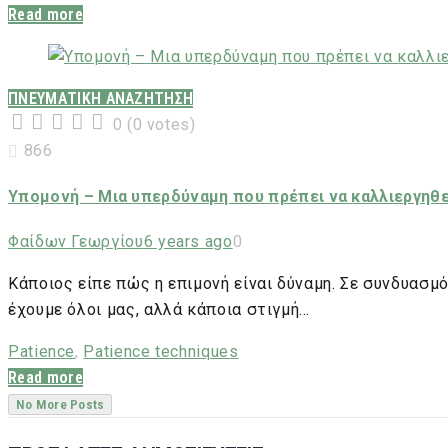
Read more
ΠΝΕΥΜΑΤΙΚΗ ΑΝΑΖΗΤΗΣΗ
0
(
0 votes
)
1
2
3
4
5
866
Υπομονή – Μια υπερδύναμη που πρέπει να καλλιεργηθε
Φαίδων Γεωργίου
6 years ago
0
Κάποιος είπε πώς η επιμονή είναι δύναμη. Σε συνδυασμό
έχουμε όλοι μας, αλλά κάποια στιγμή…
Patience
,
Patience techniques
Read more
No More Posts