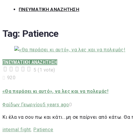
ΠΝΕΥΜΑΤΙΚΗ ΑΝΑΖΗΤΗΣΗ
Tag:
Patience
ΠΝΕΥΜΑΤΙΚΗ ΑΝΑΖΗΤΗΣΗ
5
(
1 vote
)
1
2
3
4
5
920
«Θα περάσει κι αυτό», να λες και να πολεμάς!
Φαίδων Γεωργίου
5 years ago
0
Κι έλα να σου πω και κάτι…μη σε παίρνει από κάτω. Θα 
internal fight
,
Patience