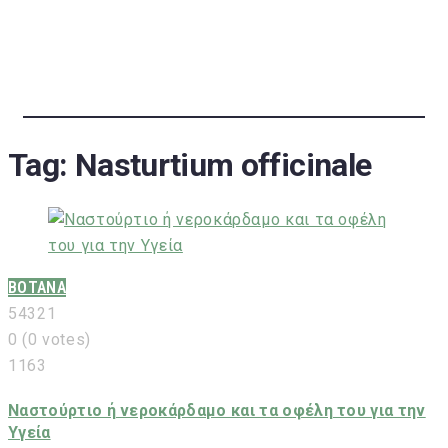
Tag:
Nasturtium officinale
ΒΟΤΑΝΑ
5
4
3
2
1
0
(
0 votes
)
1163
Ναστούρτιο ή νεροκάρδαμο και τα οφέλη του για την
Υγεία