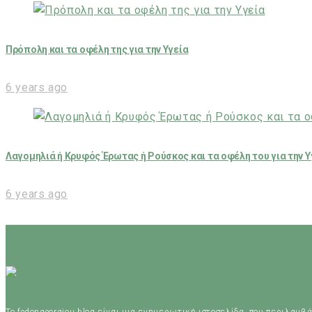
Πρόπολη και τα οφέλη της για την Υγεία
6 years ago
Λαγομηλιά ή Κρυφός Έρωτας ή Ρούσκος και τα οφέλη του για την Υ
6 years ago