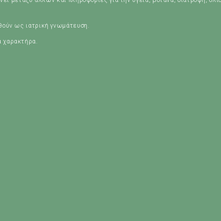
νει μεταξύ άλλων και πληροφορίες για την υγεία, βότανα, διατροφή, ολι
ηθούν ως ιατρική γνωμάτευση.
ά χαρακτήρα.