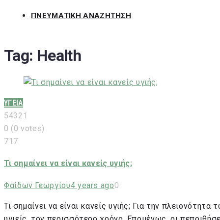
ΠΝΕΥΜΑΤΙΚΗ ΑΝΑΖΗΤΗΣΗ
Tag:
Health
ΥΓΕΙΑ
5
4
3
2
1
0
(
0 votes
)
717
Τι σημαίνει να είναι κανείς υγιής;
Φαίδων Γεωργίου
4 years ago
0
Τι σημαίνει να είναι κανείς υγιής; Για την πλειονότητα
υγιείς, τον περισσότερο χρόνο. Επομένως, οι πεποιθήσ