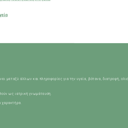
γεία
νει μεταξύ άλλων και πληροφορίες για την υγεία, βότανα, διατροφή, ολι
ηθούν ως ιατρική γνωμάτευση.
ά χαρακτήρα.