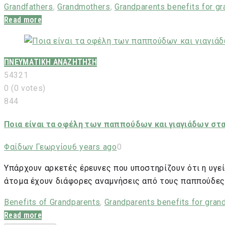
Grandfathers
,
Grandmothers
,
Grandparents benefits for gr
Read more
ΠΝΕΥΜΑΤΙΚΗ ΑΝΑΖΗΤΗΣΗ
5
4
3
2
1
0
(
0 votes
)
844
Ποια είναι τα οφέλη των παππούδων και γιαγιάδων στα
Φαίδων Γεωργίου
6 years ago
0
Υπάρχουν αρκετές έρευνες που υποστηρίζουν ότι η υγε
άτομα έχουν διάφορες αναμνήσεις από τους παππούδες 
Benefits of Grandparents
,
Grandparents benefits for gran
Read more