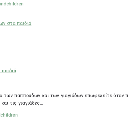
andchildren
 παιδιά
ία των παππούδων και των γιαγιάδων επωφελείτε όταν π
και τις γιαγιάδες…
dchildren