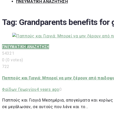
ΠΝΕΥΜΑΤΙΚΗ ΑΝΑΖΗΤΗΣΗ
Tag:
Grandparents benefits for 
ΠΝΕΥΜΑΤΙΚΗ ΑΝΑΖΗΤΗΣΗ
5
4
3
2
1
0
(
0 votes
)
722
Παππούς και Γιαγιά: Μπορεί να μην ξέρουν από παιδο
Φαίδων Γεωργίου
4 years ago
0
Παππούς και Γιαγιά Μεσημέρια, απογεύματα και κυρίως κ
σε μεγάλωσαν, σε αυτούς που λένε και το…