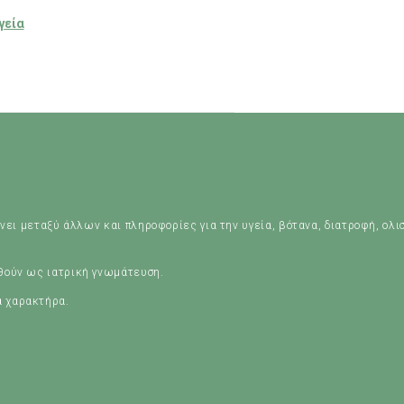
γεία
νει μεταξύ άλλων και πληροφορίες για την υγεία, βότανα, διατροφή, ολι
ηθούν ως ιατρική γνωμάτευση.
ά χαρακτήρα.