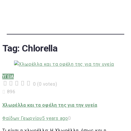
Tag:
Chlorella
ΥΓΕΙΑ
0
(
0 votes
)
1
2
3
4
5
896
Χλωρέλλα και τα οφέλη της για την υγεία
Φαίδων Γεωργίου
5 years ago
0
Τι είναι η χλωρέλλα; Η Χλωρέλλα, όπως και η