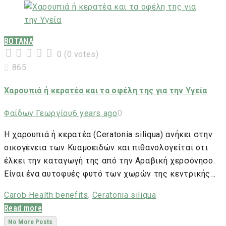
ΒΟΤΑΝΑ
0
(
0 votes
)
1
2
3
4
5
865
Χαρουπιά ή κερατέα και τα οφέλη της για την Υγεία
Φαίδων Γεωργίου
6 years ago
0
Η χαρουπιά ή κερατέα (Ceratonia siliqua) ανήκει στην
οικογένεια των Κυαμοειδών και πιθανολογείται ότι
έλκει την καταγωγή της από την Αραβική χερσόνησο.
Είναι ένα αυτοφυές φυτό των χωρών της κεντρικής…
Carob Health benefits
,
Ceratonia siliqua
Read more
No More Posts