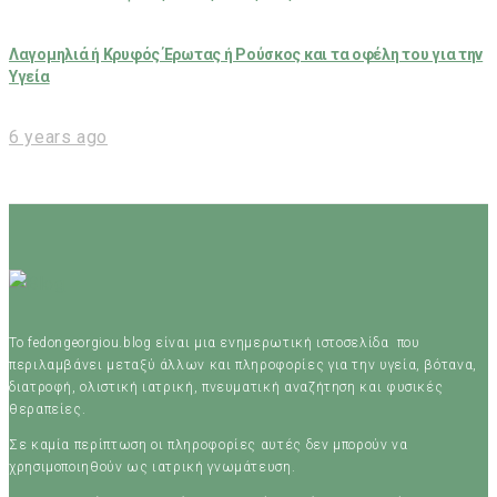
Λαγομηλιά ή Κρυφός Έρωτας ή Ρούσκος και τα οφέλη του για την
Υγεία
6 years ago
Το fedongeorgiou.blog είναι μια ενημερωτική ιστοσελίδα που
περιλαμβάνει μεταξύ άλλων και πληροφορίες για την υγεία, βότανα,
διατροφή, ολιστική ιατρική, πνευματική αναζήτηση και φυσικές
θεραπείες.
Σε καμία περίπτωση οι πληροφορίες αυτές δεν μπορούν να
χρησιμοποιηθούν ως ιατρική γνωμάτευση.