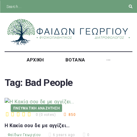
ΑΡΧΙΚΗ
ΒΟΤΑΝΑ
···
Tag:
Bad People
ΠΝΕΥΜΑΤΙΚΗ ΑΝΑΖΗΤΗΣΗ
0
(
0 votes
)
850
1
2
3
4
5
Η Κακία σου δε με αγγίζει…
Φαίδων Γεωργίου
6 years ago
0