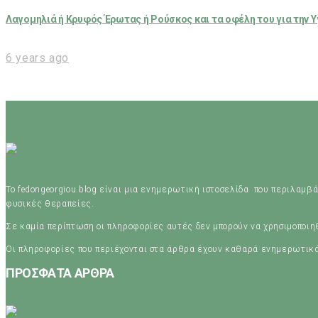
Λαγομηλιά ή Κρυφός Έρωτας ή Ρούσκος και τα οφέλη του για την Υ
6 years ago
Το fedongeorgiou.blog είναι μια ενημερωτική ιστοσελίδα που περιλαμβά
φυσικές θεραπείες.
Σε καμία περίπτωση οι πληροφορίες αυτές δεν μπορούν να χρησιμοποι
Οι πληροφορίες που περιέχονται στα άρθρα έχουν καθαρά ενημερωτικ
ΠΡΟΣΦΑΤΑ ΑΡΘΡΑ