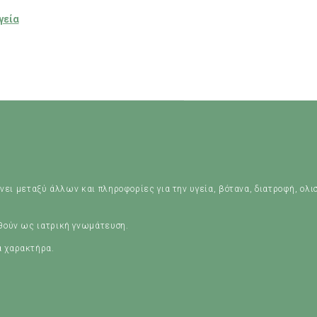
γεία
νει μεταξύ άλλων και πληροφορίες για την υγεία, βότανα, διατροφή, ολι
ηθούν ως ιατρική γνωμάτευση.
ά χαρακτήρα.