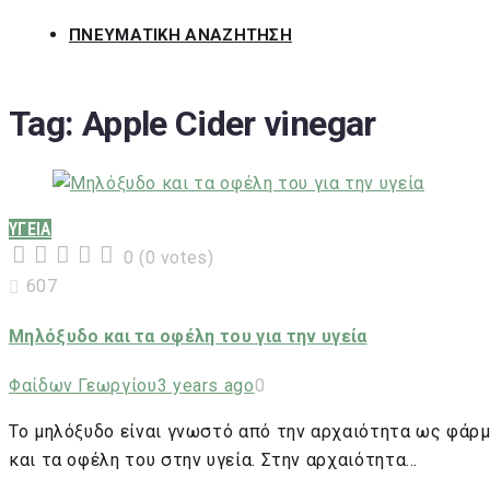
ΠΝΕΥΜΑΤΙΚΗ ΑΝΑΖΗΤΗΣΗ
Tag:
Apple Cider vinegar
ΥΓΕΙΑ
0
(
0 votes
)
1
2
3
4
5
607
Μηλόξυδο και τα οφέλη του για την υγεία
Φαίδων Γεωργίου
3 years ago
0
Το μηλόξυδο είναι γνωστό από την αρχαιότητα ως φάρμ
και τα οφέλη του στην υγεία. Στην αρχαιότητα…