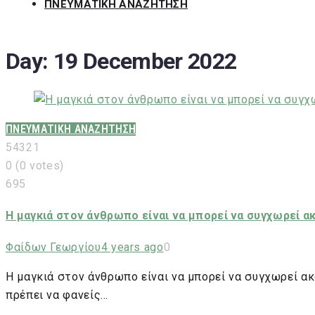
ΠΝΕΥΜΑΤΙΚΗ ΑΝΑΖΗΤΗΣΗ
Day:
19 December 2022
ΠΝΕΥΜΑΤΙΚΗ ΑΝΑΖΗΤΗΣΗ
5
4
3
2
1
0
(
0 votes
)
695
Η μαγκιά στον άνθρωπο είναι να μπορεί να συγχωρεί ακ
Φαίδων Γεωργίου
4 years ago
0
Η μαγκιά στον άνθρωπο είναι να μπορεί να συγχωρεί ακ
πρέπει να φανείς…