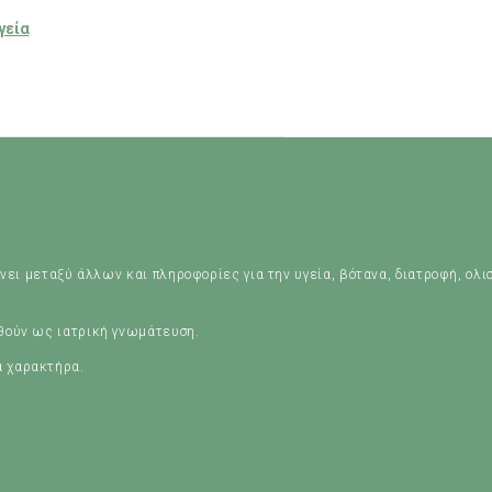
γεία
νει μεταξύ άλλων και πληροφορίες για την υγεία, βότανα, διατροφή, ολι
ηθούν ως ιατρική γνωμάτευση.
ά χαρακτήρα.