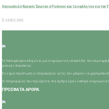
Λαγομηλιά ή Κρυφός Έρωτας ή Ρούσκος και τα οφέλη του για την Υ
6 years ago
Το fedongeorgiou.blog είναι μια ενημερωτική ιστοσελίδα που περιλαμβά
φυσικές θεραπείες.
Σε καμία περίπτωση οι πληροφορίες αυτές δεν μπορούν να χρησιμοποι
Οι πληροφορίες που περιέχονται στα άρθρα έχουν καθαρά ενημερωτικ
ΠΡΟΣΦΑΤΑ ΑΡΘΡΑ