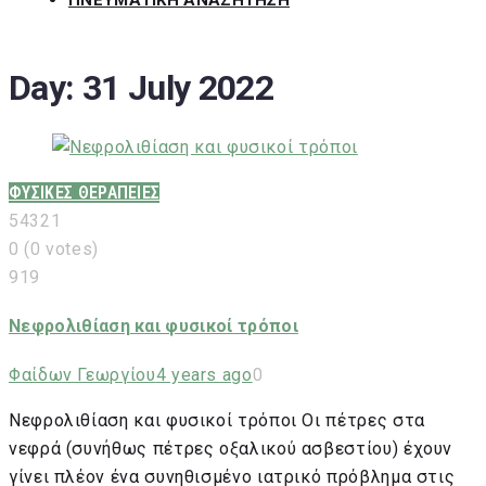
ΠΝΕΥΜΑΤΙΚΗ ΑΝΑΖΗΤΗΣΗ
Day:
31 July 2022
ΦΥΣΙΚΕΣ ΘΕΡΑΠΕΙΕΣ
5
4
3
2
1
0
(
0 votes
)
919
Νεφρολιθίαση και φυσικοί τρόποι
Φαίδων Γεωργίου
4 years ago
0
Νεφρολιθίαση και φυσικοί τρόποι Οι πέτρες στα
νεφρά (συνήθως πέτρες οξαλικού ασβεστίου) έχουν
γίνει πλέον ένα συνηθισμένο ιατρικό πρόβλημα στις