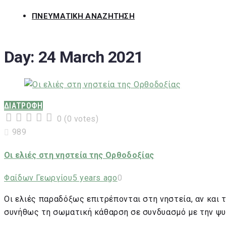
ΠΝΕΥΜΑΤΙΚΗ ΑΝΑΖΗΤΗΣΗ
Day:
24 March 2021
ΔΙΑΤΡΟΦΗ
0
(
0 votes
)
1
2
3
4
5
989
Οι ελιές στη νηστεία της Ορθοδοξίας
Φαίδων Γεωργίου
5 years ago
0
Οι ελιές παραδόξως επιτρέπονται στη νηστεία, αν και 
συνήθως τη σωματική κάθαρση σε συνδυασμό με την ψυχ