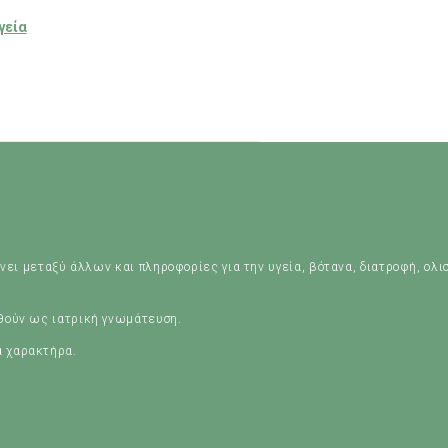
γεία
νει μεταξύ άλλων και πληροφορίες για την υγεία, βότανα, διατροφή, ολι
ηθούν ως ιατρική γνωμάτευση.
ά χαρακτήρα.