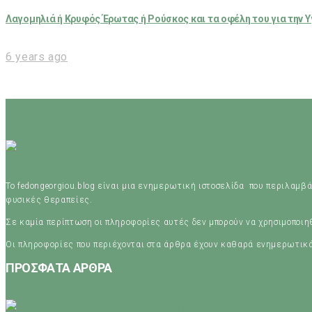
Λαγομηλιά ή Κρυφός Έρωτας ή Ρούσκος και τα οφέλη του για την Υ
6 years ago
Το fedongeorgiou.blog είναι μια ενημερωτική ιστοσελίδα που περιλαμβά
φυσικές θεραπείες.
Σε καμία περίπτωση οι πληροφορίες αυτές δεν μπορούν να χρησιμοποι
Οι πληροφορίες που περιέχονται στα άρθρα έχουν καθαρά ενημερωτικ
ΠΡΟΣΦΑΤΑ ΑΡΘΡΑ