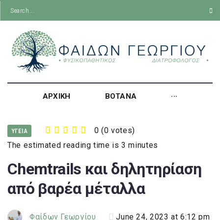
ΑΡΧΙΚΗ
ΒΟΤΑΝΑ
···
0
(
0 votes
)
ΥΓΕΙΑ
1
2
3
4
5
The estimated reading time is 3 minutes
Chemtrails και δηλητηρίαση
από βαρέα μέταλλα
Φαίδων Γεωργίου
June 24, 2023 at 6:12 pm