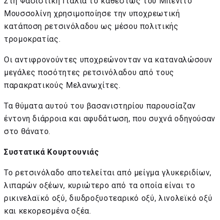
Στη Φασιστική Ιταλία το καθεστώς του Μπενίτο
Μουσσολίνη χρησιμοποίησε την υποχρεωτική
κατάποση ρετσινόλαδου ως μέσου πολιτικής
τρομοκρατίας.
Οι αντιφρονούντες υποχρεώνονταν να καταναλώσουν
μεγάλες ποσότητες ρετσινόλαδου από τους
παρακρατικούς Μελανωχίτες.
Τα θύματα αυτού του βασανιστηρίου παρουσίαζαν
έντονη διάρροια και αφυδάτωση, που συχνά οδηγούσαν
στο θάνατο.
Συστατικά Κουρτουνιάς
Το ρετσινόλαδο αποτελείται από μείγμα γλυκεριδίων,
λιπαρών οξέων, κυριώτερο από τα οποία είναι το
ρικινελαϊκό οξύ, διυδροξυοτεαρικό οξύ, λινολεϊκό οξύ
και κεκορεσμένα οξέα.