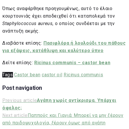
Όπως αναφέρθηκε προηγουμένως, αυτό το έλαιο
κουρτουνιάς έχει αποδειχθεί ότι καταπολεμά τον
Staphylococcus aureus
, ο οποίος συνδέεται με την
ανάπτυξη ακμής.
Διαβάστε επίσης:
Πασιφλόρα ή λουλούδι του πάθους
για εξάψεις, κατάθλιψη και καλύτερο ύπνο
Δείτε επίσης:
Ricinus communis – castor bean
Tags
Castor bean
castor oil
Ricinus communis
Post navigation
Previous article
Αγάπη χωρίς αντίκρισμα. Υπάρχει
όφελος;
Next article
Παππούς και Γιαγιά: Μπορεί να μην ξέρουν
από παιδοψυχολογία, ξέρουν όμως από αγάπη